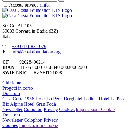
Accetta privacy
(info)
Str. Col Alt 105
39033 Corvara in Badia (BZ)
Italia
T
+39 0471 831 076
E
info@costafoundation.org
CF
92028490214
IBAN
IT 46 I 08010 58340 000300020001
SWIFT-BIC
RZSBIT21008
Chi siamo
Progetti in corso
Dona ora
Casa Costa 1956
Hotel La Perla
Berghotel Ladinia
Hotel La Posta
Bio Alpine Hotel Gran Fodà
Newsletter
Colophon
Privacy
Cookies
Impostazioni Cookie
Dona ora
Newsletter
Colophon
Privacy
Cookies
Impostazioni Cookie