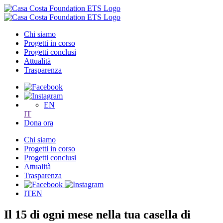
Chi siamo
Progetti in corso
Progetti conclusi
Attualità
Trasparenza
EN
IT
Dona ora
Chi siamo
Progetti in corso
Progetti conclusi
Attualità
Trasparenza
IT
EN
Il
15
di
ogni
mese
nella
tua
casella
di