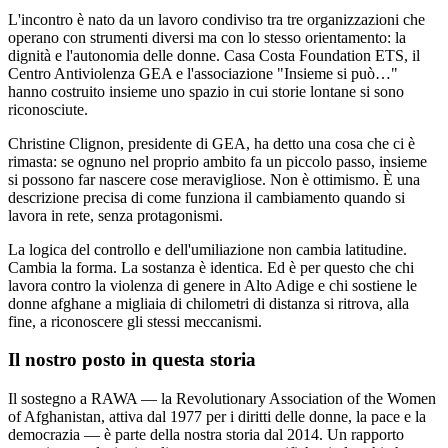
L'incontro è nato da un lavoro condiviso tra tre organizzazioni che
operano con strumenti diversi ma con lo stesso orientamento: la
dignità e l'autonomia delle donne. Casa Costa Foundation ETS, il
Centro Antiviolenza GEA e l'associazione "Insieme si può…"
hanno costruito insieme uno spazio in cui storie lontane si sono
riconosciute.
Christine Clignon, presidente di GEA, ha detto una cosa che ci è
rimasta: se ognuno nel proprio ambito fa un piccolo passo, insieme
si possono far nascere cose meravigliose. Non è ottimismo. È una
descrizione precisa di come funziona il cambiamento quando si
lavora in rete, senza protagonismi.
La logica del controllo e dell'umiliazione non cambia latitudine.
Cambia la forma. La sostanza è identica. Ed è per questo che chi
lavora contro la violenza di genere in Alto Adige e chi sostiene le
donne afghane a migliaia di chilometri di distanza si ritrova, alla
fine, a riconoscere gli stessi meccanismi.
Il nostro posto in questa storia
Il sostegno a RAWA — la Revolutionary Association of the Women
of Afghanistan, attiva dal 1977 per i diritti delle donne, la pace e la
democrazia — è parte della nostra storia dal 2014. Un rapporto