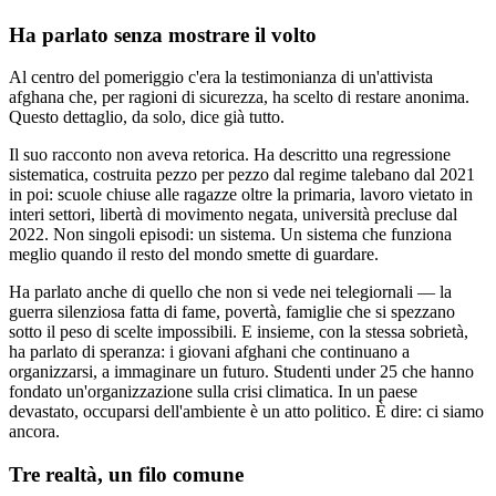
Ha parlato senza mostrare il volto
Al centro del pomeriggio c'era la testimonianza di un'attivista
afghana che, per ragioni di sicurezza, ha scelto di restare anonima.
Questo dettaglio, da solo, dice già tutto.
Il suo racconto non aveva retorica. Ha descritto una regressione
sistematica, costruita pezzo per pezzo dal regime talebano dal 2021
in poi: scuole chiuse alle ragazze oltre la primaria, lavoro vietato in
interi settori, libertà di movimento negata, università precluse dal
2022. Non singoli episodi: un sistema. Un sistema che funziona
meglio quando il resto del mondo smette di guardare.
Ha parlato anche di quello che non si vede nei telegiornali — la
guerra silenziosa fatta di fame, povertà, famiglie che si spezzano
sotto il peso di scelte impossibili. E insieme, con la stessa sobrietà,
ha parlato di speranza: i giovani afghani che continuano a
organizzarsi, a immaginare un futuro. Studenti under 25 che hanno
fondato un'organizzazione sulla crisi climatica. In un paese
devastato, occuparsi dell'ambiente è un atto politico. È dire: ci siamo
ancora.
Tre realtà, un filo comune