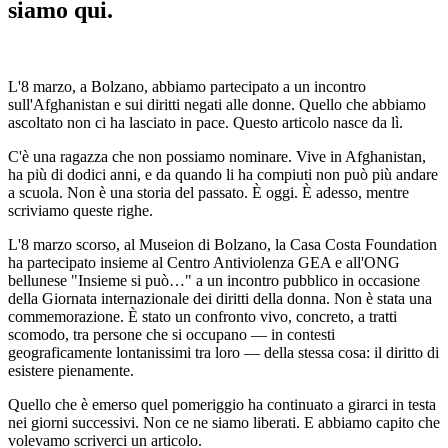
siamo
qui.
L'8 marzo, a Bolzano, abbiamo partecipato a un incontro
sull'Afghanistan e sui diritti negati alle donne. Quello che abbiamo
ascoltato non ci ha lasciato in pace. Questo articolo nasce da lì.
C'è una ragazza che non possiamo nominare. Vive in Afghanistan,
ha più di dodici anni, e da quando li ha compiuti non può più andare
a scuola. Non è una storia del passato. È oggi. È adesso, mentre
scriviamo queste righe.
L'8 marzo scorso, al Museion di Bolzano, la Casa Costa Foundation
ha partecipato insieme al Centro Antiviolenza GEA e all'ONG
bellunese "Insieme si può…" a un incontro pubblico in occasione
della Giornata internazionale dei diritti della donna. Non è stata una
commemorazione. È stato un confronto vivo, concreto, a tratti
scomodo, tra persone che si occupano — in contesti
geograficamente lontanissimi tra loro — della stessa cosa: il diritto di
esistere pienamente.
Quello che è emerso quel pomeriggio ha continuato a girarci in testa
nei giorni successivi. Non ce ne siamo liberati. E abbiamo capito che
volevamo scriverci un articolo.