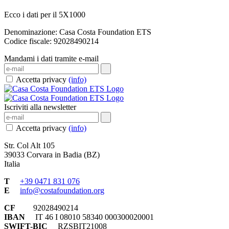
Ecco i dati per il 5X1000
Denominazione: Casa Costa Foundation ETS
Codice fiscale: 92028490214
Mandami i dati tramite e-mail
Accetta privacy
(info)
Iscriviti alla newsletter
Accetta privacy
(info)
Str. Col Alt 105
39033 Corvara in Badia (BZ)
Italia
T
+39 0471 831 076
E
info@costafoundation.org
CF
92028490214
IBAN
IT 46 I 08010 58340 000300020001
SWIFT-BIC
RZSBIT21008